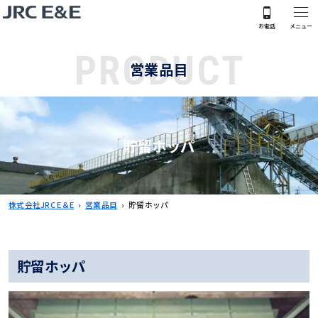
P
R
O
D
U
C
T
営
業
品
目
貯留ホッパ
株式会社JRC E＆E
›
営業品目
›
貯留ホッパ
貯留ホッパ