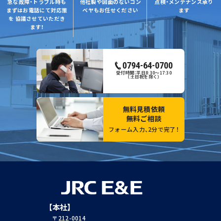
急な故障・トラブル時も
他社製や図面のない
コン
点検・メンテナンス
承り
まずはお電話にて対応策
ベヤもお任せください
ます
を
協議させていただき
ます！
0794-64-0700
受付時間：平日8:30～17:30
（土日祝を除く）
無料見積依頼
無料ご相談
フォーム入力、2分で完了！
【本社】
〒212-0014